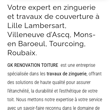
Votre
expert
en
zinguerie
et
travaux
de
couverture à
Lille Lambersart,
Villeneuve d’Ascq, Mons-
en Baroeul, Tourcoing,
Roubaix.
GK RENOVATION TOITURE
est une entreprise
spécialisée
dans
les
travaux
de
zinguerie
,
offrant
des
solutions
de
haute
qualité
pour
assurer
l’étanchéité,
la
durabilité
et
l’esthétique
de
votre
toit.
N
ous
mettons
notre
expertise
à votre service
avec
un
savoir-
faire
reconnu
dans
le
domaine
de