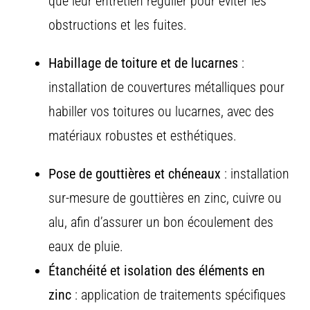
que
leur
entretien
régulier
pour
éviter
les
obstructions
et
les
fuites.
Habillage
de
toiture
et
de
lucarnes
:
i
nstallation
de
couvertures
métalliques
pour
habiller
vos
toitures
ou
lucarnes,
avec
des
matériaux
robustes
et
esthétiques.
Pose
de
gouttières
et
chéneaux
:
installation
sur-
mesure
de
gouttières
en
zinc,
cuivre
ou
alu,
afin
d’assurer
un
bon
écoulement
des
eaux
de
pluie.
Étanchéité
et
isolation
des
éléments
en
zinc
: a
pplication
de
traitements
spécifiques