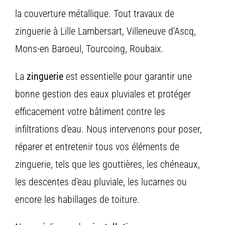
la
couverture
métallique. Tout travaux de
zinguerie à Lille Lambersart, Villeneuve d’Ascq,
Mons-en Baroeul, Tourcoing, Roubaix.
La
zinguerie
est
essentielle
pour
garantir
une
bonne
gestion
des
eaux
pluviales
et
protéger
efficacement
votre
bâtiment
contre
les
infiltrations
d’eau.
Nous
intervenons
pour
poser,
réparer
et
entretenir
tous
vos
éléments
de
zinguerie,
tels
que
les
gouttières,
les
chéneaux,
les
descentes
d’eau
pluviale,
les
lucarnes
ou
encore
les
habillages
de
toiture.