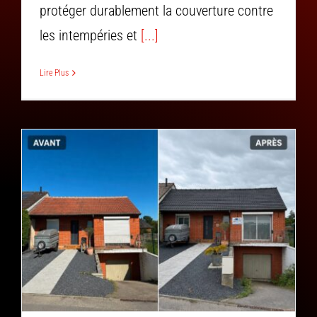
protéger durablement la couverture contre
les intempéries et
[...]
Lire Plus
Nettoyage et application d’une résine colorer