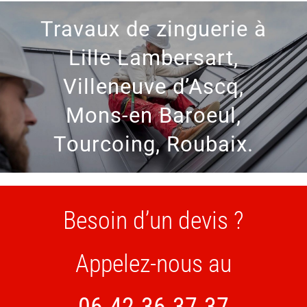
Travaux de zinguerie à
Lille Lambersart,
Villeneuve d’Ascq,
Mons-en Baroeul,
Tourcoing, Roubaix.
Besoin d’un devis ?
Appelez-nous au