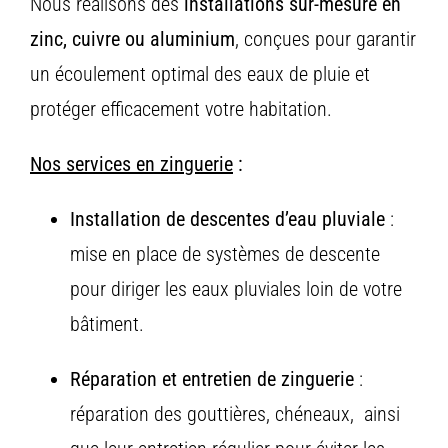
Nous réalisons des
installations sur-mesure en
zinc, cuivre ou aluminium
, conçues pour garantir
un écoulement optimal des eaux de pluie et
protéger efficacement votre habitation.
Nos
services en zinguerie
:
Installation
de
descentes
d’eau
pluviale
:
m
ise
en
place
de
systèmes
de
descente
pour
diriger
les
eaux
pluviales
loin
de
votre
bâtiment.
Réparation
et
entretien
de
zinguerie
:
r
éparation
des
gouttières,
chéneaux,
ainsi