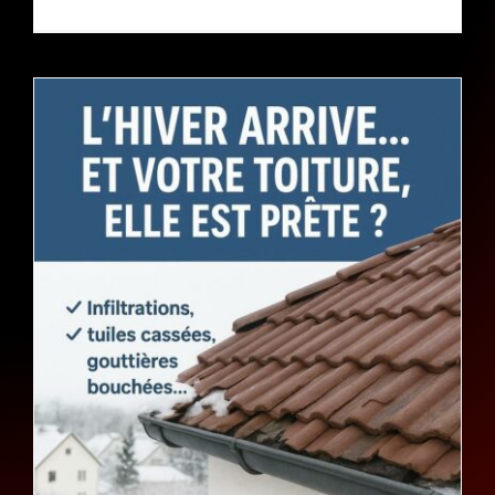
Couvreur à LILLE 59800 – L’hiver approche… et votre toiture, elle est prête ?